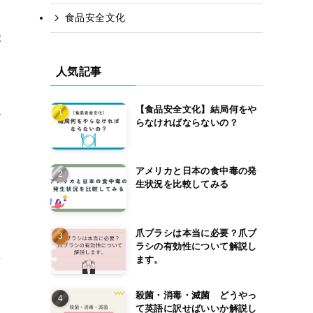
食品安全文化
が
人気記事
現
【食品安全文化】結局何をや
らなければならないの？
アメリカと日本の食中毒の発
生状況を比較してみる
爪ブラシは本当に必要？爪ブ
ラシの有効性について解説し
ます。
英
殺菌・消毒・滅菌 どうやっ
て英語に訳せばいいか解説し