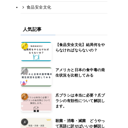
食品安全文化
人気記事
【食品安全文化】結局何をや
らなければならないの？
。
アメリカと日本の食中毒の発
生状況を比較してみる
爪ブラシは本当に必要？爪ブ
ラシの有効性について解説し
ます。
殺菌・消毒・滅菌 どうやっ
て英語に訳せばいいか解説し