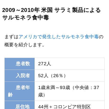
2009～2010年 米国 サラミ製品による
サルモネラ食中毒
まずは
アメリカで発生したサルモネラ食中毒
の
概要を紹介します。
患者数
272人
入院者
52人（26％）
患者年
1歳未満～93歳（中央値：37
齢
歳）
居住地
44州＋コロンビア特別区