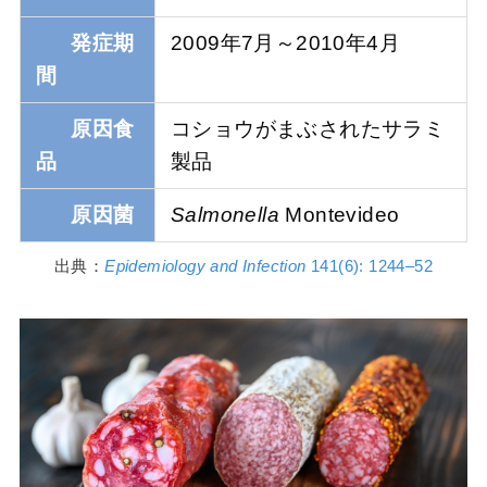
発症期
2009年7月～2010年4月
間
原因食
コショウがまぶされたサラミ
品
製品
原因菌
Salmonella
Montevideo
出典：
Epidemiology and Infection
141(6): 1244–52