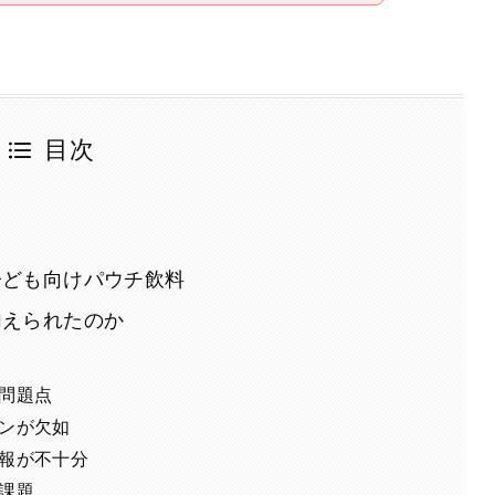
目次
子ども向けパウチ飲料
加えられたのか
問題点
ンが欠如
報が不十分
課題