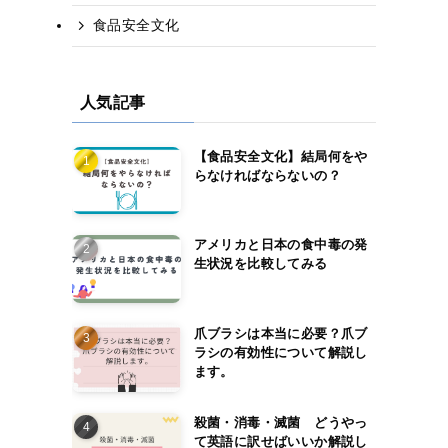
食品安全文化
人気記事
【食品安全文化】結局何をや
らなければならないの？
あ
アメリカと日本の食中毒の発
生状況を比較してみる
爪ブラシは本当に必要？爪ブ
ラシの有効性について解説し
ます。
殺菌・消毒・滅菌 どうやっ
て英語に訳せばいいか解説し