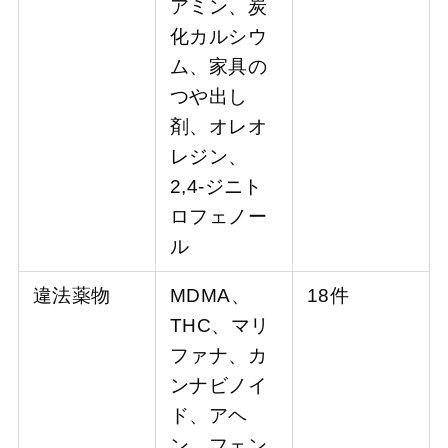
アミン、炭
化カルシウ
ム、家具の
つや出し
剤、オレオ
レジン、
2,4-ジニト
ロフェノー
ル
違法薬物
MDMA、
18件
THC、マリ
ファナ、カ
ンナビノイ
ド、アヘ
ン、フェン