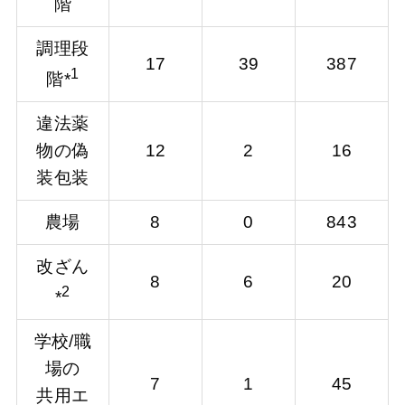
階
調理段
17
39
387
1
階*
違法薬
物の偽
12
2
16
装包装
農場
8
0
843
改ざん
8
6
20
2
*
学校/職
場の
7
1
45
共用エ