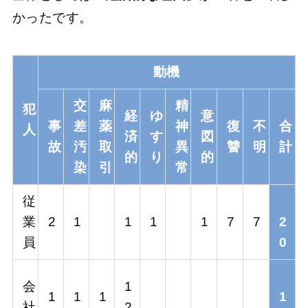
かったです。
動機
交
麻
精
犯
経
ゆ
意
事
差
薬
神
復
不
合
人
済
す
図
故
汚
取
異
讐
明
計
的
り
的
染
引
常
従
業
2
1
1
1
1
7
7
2
員
0
会
1
1
1
1
1
社
2