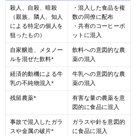
殺人、自殺、暗殺
・混入した食品を複
（親族、隣人、知人
数の同僚に配布
による特定の個人を
・共有のコーヒーポ
狙ったもの）
ットに混入
自家醸造、メタノー
飲料への意図的な農
ルを混ぜた飲料*
薬の混入
経済的動機による牛
牛乳への意図的な農
乳の不純物混入*
薬の混入
残留農薬*
有害な量の農薬を意
図的に食品に混入
事故で混入したガラ
ガラスや針を意図的
スや金属の破片*
に食品に混入