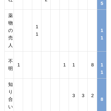
5
薬
物
1
の
1
1
売
1
人
不
1
1
1
8
1
明
1
知
り
3
3
2
合
8
い